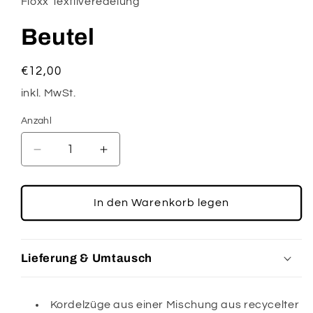
Floxx Textilveredelung
Beutel
Normaler
€12,00
Preis
inkl. MwSt.
Anzahl
Verringere
Erhöhe
die
die
Menge
Menge
für
für
In den Warenkorb legen
Beutel
Beutel
Lieferung & Umtausch
Kordelzüge aus einer Mischung aus recycelter