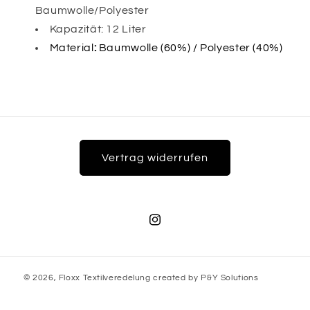
Baumwolle/Polyester
Kapazität: 12 Liter
Material
:
Baumwolle (60%) / Polyester (40%)
Vertrag widerrufen
Instagram
© 2026,
Floxx Textilveredelung
created by
P&Y Solutions
Datenschutzerklärung
Impressum
AGB
Widerrufsrecht