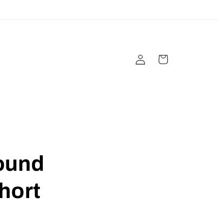
Einloggen
Warenkorb
ound
hort