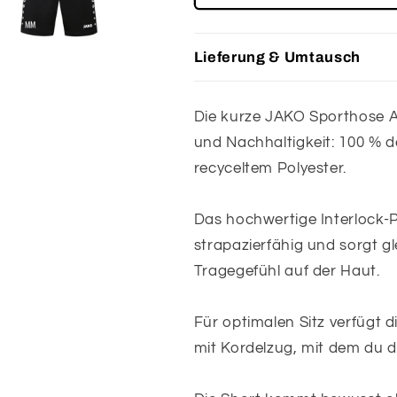
JAKO
JAKO
Allround
Allround
Trainingsshort
Trainingssho
Lieferung & Umtausch
Die kurze JAKO Sporthose A
und Nachhaltigkeit: 100 % d
recyceltem Polyester.
Das hochwertige Interlock-
strapazierfähig und sorgt g
Tragegefühl auf der Haut.
Für optimalen Sitz verfügt 
mit Kordelzug, mit dem du d