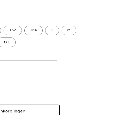
152
164
S
M
3XL
enkorb legen