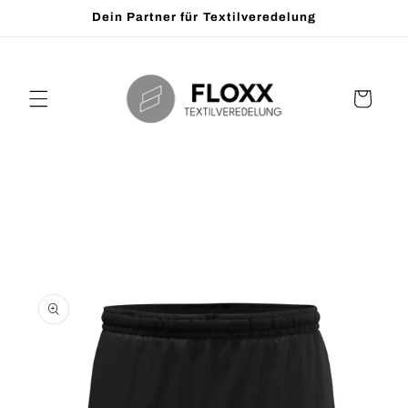
Direkt
Dein Partner für Textilveredelung
zum
Inhalt
Warenkorb
oduktinformationen
ringen