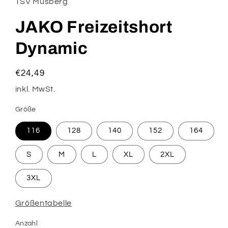
TSV Musberg
JAKO Freizeitshort
Dynamic
Normaler
€24,49
Preis
inkl. MwSt.
Größe
116
128
140
152
164
S
M
L
XL
2XL
3XL
Größentabelle
Anzahl