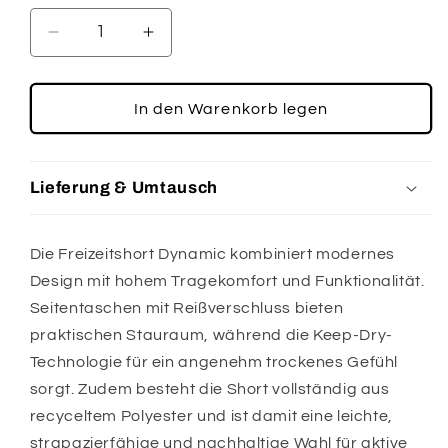
Verringere
Erhöhe
die
die
Menge
Menge
für
für
In den Warenkorb legen
JAKO
JAKO
Freizeitshort
Freizeitshort
Dynamic
Dynamic
Lieferung & Umtausch
Die Freizeitshort Dynamic kombiniert modernes
Design mit hohem Tragekomfort und Funktionalität.
Seitentaschen mit Reißverschluss bieten
praktischen Stauraum, während die Keep-Dry-
Technologie für ein angenehm trockenes Gefühl
sorgt. Zudem besteht die Short vollständig aus
recyceltem Polyester und ist damit eine leichte,
strapazierfähige und nachhaltige Wahl für aktive