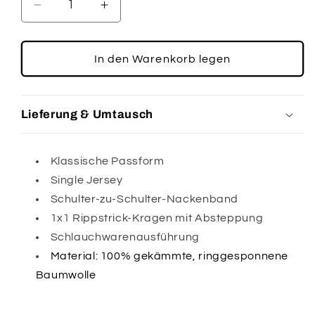
Verringere
Erhöhe
die
die
Menge
Menge
für
für
In den Warenkorb legen
Unisex
Unisex
T-
T-
Shirt
Shirt
Lieferung & Umtausch
Klassische Passform
Single Jersey
Schulter-zu-Schulter-Nackenband
1x1 Rippstrick-Kragen mit Absteppung
Schlauchwarenausführung
Material:
100% gekämmte, ringgesponnene
Baumwolle