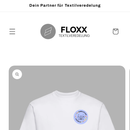
Direkt
Dein Partner für Textilveredelung
zum
Inhalt
Warenkorb
oduktinformationen
ringen